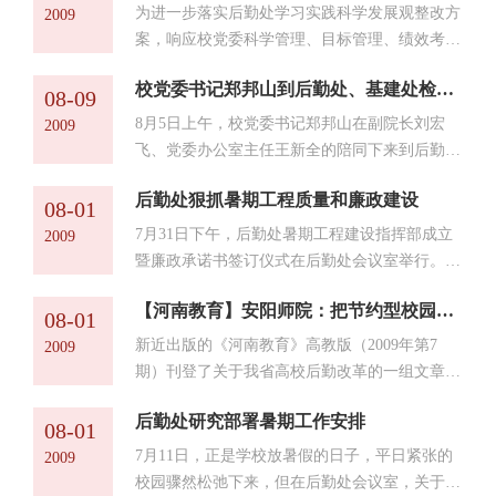
整后的主要工作，具体谈了原安阳师院后勤管...
民主任通报了宿舍维修等工程的进展情况，充分
为进一步落实后勤处学习实践科学发展观整改方
2009
肯定了全体工作人员的辛勤工作，高度赞扬了大
案，响应校党委科学管理、目标管理、绩效考核
家的工作责任心和奉献精神，同时也对工程中出
的指示精神，为实现“新后勤、新目标、新举
现的问题进行了认真的分析并提出了切实可行的
校党委书记郑邦山到后勤处、基建处检查指导工作
措、新形象”的战略构想提供组织保证，8月9日
08-09
解决办法。 宿管中心副主任李保昌和周清就今
至12日，后勤处利用繁忙的暑期工作间隙，专门
8月5日上午，校党委书记郑邦山在副院长刘宏
2009
年的迎...
抽出四天时间对16名科级干部进行了培训。
飞、党委办公室主任王新全的陪同下来到后勤
开班典礼上，后勤处处长林玉河介绍了举办培训
处、基建处，向假期中放弃休息、克服高温酷暑
班的目的、意义和日程安排，处党总支书记秦方
后勤处狠抓暑期工程质量和廉政建设
并坚持工作的干部职工表示亲切慰问。 在后勤
08-01
顺详细讲解了后勤处落实科学发展观的整改方
处会议室，后勤处、基建处领导班子汇报了后勤
7月31日下午，后勤处暑期工程建设指挥部成立
2009
案。 副院长...
改革、干部队伍建设、廉政建设、暑期工程安排
暨廉政承诺书签订仪式在后勤处会议室举行。副
等工作。 听取汇报后，郑邦山书记对两个单位
院长刘宏飞，纪委副书记、监察处处长蔡林河，
的工作思路、工作措施等给予充分肯定。郑书记
【河南教育】安阳师院：把节约型校园建设在师生心中
后勤处指挥部成员、师院居委会代表、施工方代
08-01
指出，后勤处、基建处新领导班子上任以后，迅
表等参加了会议。 副院长刘宏飞作了重要讲
新近出版的《河南教育》高教版（2009年第7
2009
速进入工...
话。他指出，在高校的工程建设中，廉政建设是
期）刊登了关于我省高校后勤改革的一组文章
一项重要工作，后勤处专门成立指挥部抓廉政建
《后勤改革：为高等教育发展奠基》，对安阳师
设具有重要意义。他要求，指挥部成员在工程建
后勤处研究部署暑期工作安排
范学院、河南理工大学、河南科技大学等三所高
08-01
设中做到“六不准”，努力把各项工程建成“优质
校的后勤社会化改革工作进行了回顾总结和改革
7月11日，正是学校放暑假的日子，平日紧张的
2009
工程、干净工程...
成果的集中报道。其中报道我校的文章为《安阳
校园骤然松弛下来，但在后勤处会议室，关于暑