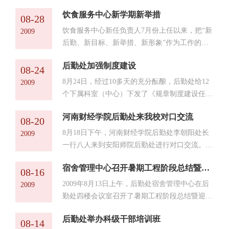
H1N1流感的实施意见，校医院及时制订了《安
饮食服务中心新学期新举措
阳师范学院秋季甲型H1N1流感防控预案》，对
08-28
学校近期学生开学伊始及新生入校后军训期间的
饮食服务中心新任负责人7月份上任以来，把“新
2009
防控措施作了具体安排，并通过校园网公告和校
后勤、新目标、新举措、新形象”作为工作的指
讯通等方式向所有师生进行提醒。校医院还制订
导思想，在处领导的关心和支持下，暑假期间加
了预防甲型H1N1流感健康教育宣传单发放给学
后勤处加强制度建设
班加点，对食堂内部进行了机构、人员、工作程
08-24
生，给每个院系发放温度计，便于院系做好预防
序等方面的大调整：一是机构调整，引入竞争机
8月24日，经过10多天的充分酝酿，后勤处给12
2009
工作。 在省教育厅的统一部...
制，理顺管理渠道，激发职工热情；二是强调把
个下属科室（中心）下发了《规章制度建设任务
食品安全卫生和社会效益放在第一位；三是所有
书》，要求各部门在规定时间内完成。这次下发
食品原材料以公开、公正、公平的原则确定合格
河南财经学院后勤处来我校对口交流
的任务书，是在后勤处科级干部培训班讨论的基
08-20
供应商（每种原材料至少确定2-3家供货商），
础上形成的，体现了后勤处提出的制度化管理的
8月18日下午，河南财经学院后勤处李朝阳处长
2009
在保证质量的前提下...
精神。 任务书中的规章制度涉及行政和业务管
一行八人来到安阳师院后勤处进行对口交流。座
理、劳动纪律、临时用工、操作规范等，其中计
谈会在后勤处四楼会议室召开，刘宏飞副院长和
划生育、水电管理、宿舍管理等方面计划制定的
宿舍管理中心召开暑期工程阶段总结暨迎新工作讨论会
后勤处林玉河处长、秦方顺书记等领导出席会议
08-16
制度是带有全校性质的。任务书的突出特点是强
并对李处长的到表示热烈欢迎，后勤处相关科室
2009年8月13日上午，后勤处宿舍管理中心在后
2009
调了安全工作和...
也参加了座谈会。 会上，刘宏飞副院长首先介
勤处四楼会议室召开了暑期工程阶段总结暨迎新
绍了安阳师院校区建设经验和后勤工作的基本情
工作讨论会，积极为实现“新后勤、新目标、新
况。林玉河处长回顾了4月份后勤处领导班子调
后勤处举办科级干部培训班
举措、新形象”的奋斗目标而努力。 会上，杨安
08-14