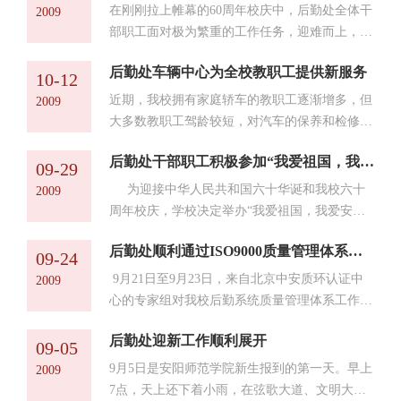
玉华、杨安民为新一届党总支委员。会议在庄严
部门，在学校的统一安排下，积极为校庆做好服
在刚刚拉上帷幕的60周年校庆中，后勤处全体干
2009
的国际歌声中圆...
务工作。整洁亮丽的校园、美味可口的饭菜以及
部职工面对极为繁重的工作任务，迎难而上，科
车辆、医疗保健等方面热情周到的服务给领导和
学安排，及早动手，精心组织，不断克服工作中
校友留下了深刻的印象，安阳师院建校六十周年
后勤处车辆中心为全校教职工提供新服务
的困难，最终出色地完成了校党委、校行政交给
10-12
校庆已成为所有参加者美好而难忘的一刻。这一
的任务。为总结经验，查找不足，改进工作，10
近期，我校拥有家庭轿车的教职工逐渐增多，但
2009
切都要归结于校领...
月20日下午5点至晚上8点半，后勤处组织召开了
大多数教职工驾龄较短，对汽车的保养和检修不
科级以上干部参加的迎校庆系列工作总结汇报
很熟悉，去店里维修费用较高，且不很方便。另
会。会议由林玉河处长主持。 会上，10个相关
后勤处干部职工积极参加“我爱祖国，我爱安师”歌咏比赛
外，行车安全也逐渐成为不得不重视的问题。针
09-29
科室（中心）的负责人就校庆期间主要工作任
对这一情况，后勤处领导高度重视，专门召开处
为迎接中华人民共和国六十华诞和我校六十
2009
务、基本做法及任务...
长办公会研究，决定安排车辆中心从10月12日
周年校庆，学校决定举办“我爱祖国，我爱安
起，面向全校教职工推出两项新服务：一是免费
师”歌咏比赛，并向全校师生发出了号召。后勤
对本校家庭轿车进行安全检查，帮助车主对汽车
后勤处顺利通过ISO9000质量管理体系专家组审核
处领导十分重视这项工作，从组织职工报名、成
09-24
进行保养，现场解决小问题；二是义务为车辆更
立合唱队、选歌曲、排练等环节层层把关，还专
9月21日至9月23日，来自北京中安质环认证中
2009
换零件，车主仅需付材...
门从音乐系请来黄铨剑老师来指导。近半个多月
心的专家组对我校后勤系统质量管理体系工作进
以来，后勤处66名干部职工满腔热情地投入到歌
行了第二次监督评审。23日上午8：00，在后勤
曲《祝福祖国》排练中。每次排练基本上都是晚
后勤处迎新工作顺利展开
处会议室，专家组就审核情况向后勤处领导和12
09-05
上7点半左右才结束，可同志们毫无怨言，没有
个科室（中心）负责人做了通报。会上，姚有
9月5日是安阳师范学院新生报到的第一天。早上
2009
一个迟到早退的。后勤...
余、李芳萍二位专家对后勤处质量管理体系运行
7点，天上还下着小雨，在弦歌大道、文明大道