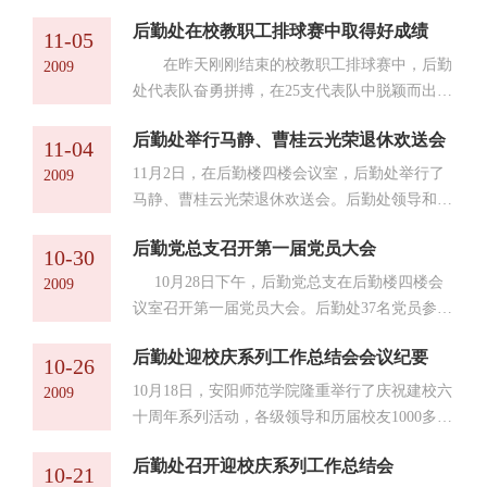
的支持、指挥下，工程科人员精心组织、细心监
后勤处在校教职工排球赛中取得好成绩
理，严格执行工程设计标准，严把进料、施工、
11-05
验收关，保证了工程质量。宽敞平整的南北大
在昨天刚刚结束的校教职工排球赛中，后勤
2009
道、精心设计的门球场、宽阔便捷的停车场，赢
处代表队奋勇拼搏，在25支代表队中脱颖而出，
得了各级领导和广大教职工的充分肯定，充分体
取得了第四名的好成绩，这也是后勤处在历届校
现了“新后勤、新目标、新举措、新形象”的要
后勤处举行马静、曹桂云光荣退休欢送会
排球赛中取得的最好成绩。 这次排球赛，后
11-04
求。
勤处共打了三轮10场球。比赛中，林玉河处长在
11月2日，在后勤楼四楼会议室，后勤处举行了
2009
场上不仅排兵布阵、调兵遣将，还奋勇争先，不
马静、曹桂云光荣退休欢送会。后勤处领导和学
时掀起进攻的小高潮；秦方顺书记一方面上场积
生宿舍管理中心全体职工参加了会议。 后勤处
极拼抢，一方面还带领拉拉队给队员们加油助
后勤党总支召开第一届党员大会
副处长、学生宿舍管理中心主任杨安民代表后勤
10-30
威、鼓舞士气；杨安民副处长是场上的主要得分
处和宿舍管理中心向马静、曹桂云两位同志几十
10月28日下午，后勤党总支在后勤楼四楼会
2009
手，他身姿矫健、...
年来为学校作出的贡献表示感谢。他说，两位老
议室召开第一届党员大会。后勤处37名党员参加
同志在学生宿舍工作岗位上工作多年，兢兢业
了会议，校党委组织部组织科副科长焦振应邀出
业、任劳任怨，十多年如一日，为学生宿舍管理
后勤处迎校庆系列工作总结会会议纪要
席，会议由后勤处处长林玉河主持。 会议在雄
10-26
工作奉献了美好的青春年华，见证了学生宿舍从
壮的国歌中开幕。后勤党总支书记秦方顺向大会
10月18日，安阳师范学院隆重举行了庆祝建校六
2009
两栋楼发展到...
作了工作报告。 按照大会的议程，会议通过了
十周年系列活动，各级领导和历届校友1000多人
党总支换届选举办法等文件。根据党总支换届选
来校祝贺，全校16000余名师生全力参与，整个
举程序，会议选举秦方顺、林玉河、常秀国、王
后勤处召开迎校庆系列工作总结会
活动规模宏大、气氛热烈。后勤处作为后勤保障
10-21