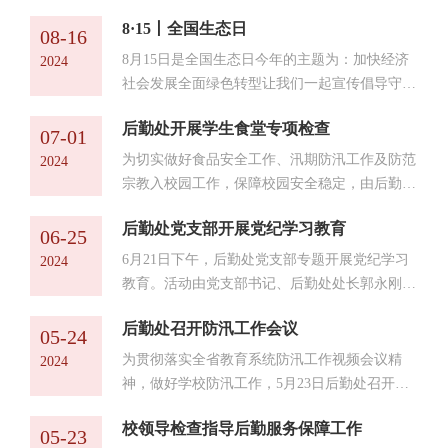
月27日，副校长刘振红带领后勤处和保卫处相关
8·15丨全国生态日
人员对两个校区开学准备工作进行检查指导。刘
08-16
振红一行先后查看了校南门道路改造，逸夫楼消
8月15日是全国生态日今年的主题为：加快经济
2024
防改造，兰园餐厅、梅园餐厅装修等工程，对一
社会发展全面绿色转型让我们一起宣传倡导守护
线工作人员暑期以来冒酷暑、战高温，坚守岗
我们的生态环
位、高效完成各项工作给予肯定，就抓紧抓实抓
后勤处开展学生食堂专项检查
07-01
细新学期开学准备工作提出要求：一是要强化责
为切实做好食品安全工作、汛期防汛工作及防范
2024
任担当，提振信心决...
宗教入校园工作，保障校园安全稳定，由后勤处
副处长靳晓慧带队，饮食服务中心主任马晓及相
后勤处党支部开展党纪学习教育
关人员陪同开展学生食堂专项检查工作。靳晓慧
06-25
一行先后到梅园餐厅、兰园餐厅、明园餐厅等学
6月21日下午，后勤处党支部专题开展党纪学习
2024
生食堂进行安全检查督导，重点检查了食堂用水
教育。活动由党支部书记、后勤处处长郭永刚主
用电安全、燃气安全、加工场所卫生、食品留
持。按照党纪学习教育要求，郭永刚以《深入学
样、餐具清洗消毒及防鼠、防蝇、防虫设施配备
后勤处召开防汛工作会议
习<论自我革命>》为主题，为全体党员上了专题
05-24
等情况，核查了学生食堂防汛工作预案，加强食
党课。他从中国共产党执政规律认识的新飞跃，
为贯彻落实全省教育系统防汛工作视频会议精
2024
堂防汛措施，向餐饮从...
强国建设、民族复兴的必然选择,自我革命永远
神，做好学校防汛工作，5月23日后勤处召开防
在路上三个层面为解读了党纪学习教育的重要意
汛工作专题会议。后勤处校级突发防汛事件应急
义。结合后勤处工作，认真分析廉政风险点，对
校领导检查指导后勤服务保障工作
预备队全体队员、各科室负责人参加会议。会
05-23