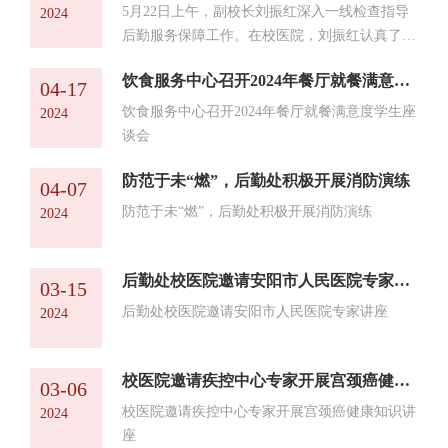
照各科室岗位职责提出廉政纪律要求。会上，全
上，后勤处处长郭永刚传达了全省教育系统防汛
5月22日上午，副校长刘振红深入一线检查指导
2024
体党员还学习了学校“...
工作视频会议精神，带领大家重新学习了《安阳
后勤服务保障工作。在校医院，刘振红认真了解
师范学院防汛工作方案》（院政文{2023}63号）
校医院的日常工作情况，对校医院专业人才队伍
和《后勤处防汛抢险工作方案》。他要求，一是
饮食服务中心召开2024年餐厅就餐满意度学生座谈会
建设，汛期、节假日等特殊时期的值班工作等提
04-17
思想上要高度重视。要充分认识今年天气复杂多
出了明确要求。在菜鸟驿站，刘振红详细询问了
饮食服务中心召开2024年餐厅就餐满意度学生座
2024
变、雨水较多、恶劣极端天...
快递价格、人员值班和设施设备情况后，提出菜
谈会
鸟驿站最主要的任务一是安全，二是服务。要用
经营的思维，对学生要像对自己的孩子一样将服
防范于未“燃”，后勤处积极开展消防演练
04-07
务配套和安全工作做好。在梅园餐厅，刘振红认
防范于未“燃”，后勤处积极开展消防演练
2024
真查看了餐厅食材采购...
后勤处校医院邀请安阳市人民医院专家讲座
03-15
后勤处校医院邀请安阳市人民医院专家讲座
2024
校医院邀请疾控中心专家开展宫颈癌健康知识讲座
03-06
校医院邀请疾控中心专家开展宫颈癌健康知识讲
2024
座