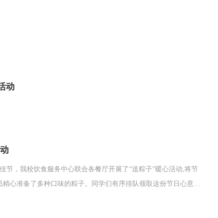
公款吃喝、违规报销等，强调必须严守党纪红线。同时对《中国共产
活动
活动
佳节，我校饮食服务中心联合各餐厅开展了“送粽子”暖心活动,将节
员精心准备了多种口味的粽子。同学们有序排队领取这份节日心意，
间的互助情谊。此次活动是饮食服务中心深化“服务育人”内涵的重