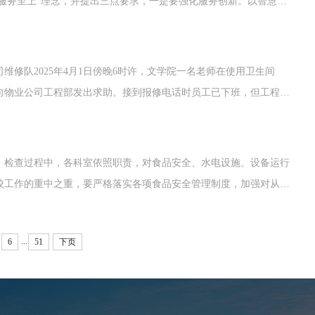
、服务至上”理念，并提出三点要求，一是要强化服务创新。以智慧
动。建立跨科室协作机制，统筹推进校园环境治理与资源优化配置。
修队2025年4月1日傍晚6时许，文学院一名老师在使用卫生间
向物业公司工程部发出求助。接到报修电话时员工已下班，但工程部
。面对又脏又臭的卫生间以及隐藏在管道深处的项链，师傅们深知此
。检查过程中，各科室依照职责，对食品安全、水电设施、设备运行
校工作的重中之重，要严格落实各项食品安全管理制度，加强对从业
程陪同，现场交流安全维护要点与改进措施，对发现的问题当即商讨
...
6
51
下页