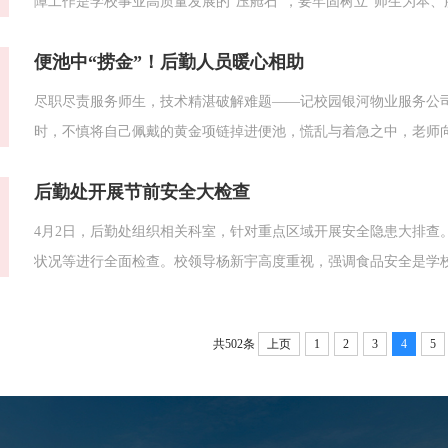
障工作是学校事业高质量发展的“压舱石”，要牢固树立“师生为本
化、标准化建设为抓手，推动后勤服务提质增效。二要注重协同联
便池中“捞金”！后勤人员暖心相助
三要坚守安全底线。压实责任链条，确保食...
尽职尽责服务师生，技术精湛破解难题——记校园银河物业服务公司维
时，不慎将自己佩戴的黄金项链掉进便池，慌乱与着急之中，老师
师傅们能够为师生着想，迅速启动应急机制，以最快速度赶赴现场
后勤处开展节前安全大检查
次任务的棘手。但他们没有丝毫犹豫，凭借丰富的工...
4月2日，后勤处组织相关科室，针对重点区域开展安全隐患大排查
状况等进行全面检查。校领导杨新宇高度重视，强调食品安全是学
人员的培训和管理，确保师生吃得健康、吃得放心。后勤处领导全
解决方案，明确整改责任人与期限
共502条
上页
1
2
3
4
5