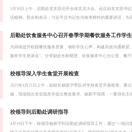
5月30日上午，后勤处党支部召开全体党员大会。会议由党支部书
话精神。郭永刚表示，习近平总书记在河南考察时的重要讲话，为
立德树人根本任务，践行“三服务，三育人”工作理念，建立健全师
后勤处饮食服务中心召开春季学期餐饮服务工作学生
工作中遇到的急难愁盼问题。会议传达了学校关...
为持续提升校园餐饮服务质量，倾听学生心声，构建高效沟通桥梁，
服务学生座谈会”。分管副处长靳晓慧、饮食服务中心办公室、餐厅
谈会上，饮食服务中心办公室负责人首先向学生代表介绍了学校食
校领导深入学生食堂开展检查
的采购、储存、加工、售卖全流程及食材溯源机...
2025年4月21日上午，副校长杨新宇带队对学校食堂开展检查。
施，现场指出安全隐患并提出整改要求。杨新宇强调：一要强化主体
堂建设，运用智能监控等技术手段提升管理效能，同步优化餐品质
校领导到后勤处调研指导
查、月调度"工作机制，健全从采购溯源到终端供餐的...
4月10日下午，校领导杨新宇到后勤处调研指导工作，通过“一线问