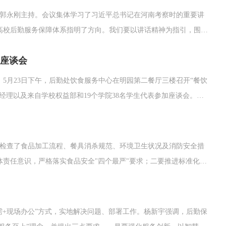
记郭永刚主持。会议集体学习了习近平总书记在河南考察时的重要讲
高校后勤服务保障体系指明了方向。我们要以讲话精神为指引，围绕
生利益协调机制，不断优化服务，用心用情解决师生在生活、学习和
座谈会
5月23日下午，后勤处饮食服务中心在明园第二餐厅三楼召开“餐饮
经理以及来自学校权益部和19个学院38名学生代表参加座谈会。座
堂的运行模式，详细讲解了食品安全四级监管体系、食堂食品原材料
重点检查了食品加工流程、餐具消杀规范、环境卫生状况及消防安全措
责任意识，严格落实食品安全"四个最严"要求；二要推进标准化食
量与服务供给；三要建立三级联防体系，严格执行"日管控、周排
需+现场办公”方式，实地解决问题、部署工作。杨新宇强调，后勤保