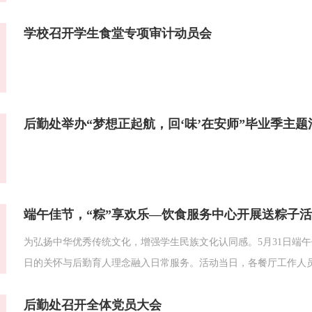
还结合后勤工作实际，剖析了违反规定的常见表现，如公款旅游、
学校召开学生食堂专项审计动员会
党纪律处分条例》等相关法规进行了学习解读。...
后勤处举办“梦想正起航，回‘味’在安师”毕业季主题
端午佳节，“粽”享欢乐—饮食服务中心开展送粽子
为弘扬中华优秀传统文化，增强学生民族文化认同感。5月31日端午
日的关怀与后勤育人理念融入日常服务。活动当日，各餐厅工作人
现场洋溢着温馨与欢乐。部分同学还主动协助分发粽子，展现了学子
后勤处召开全体党员大会
要实践。饮食服务中心将持续优化服务细节...