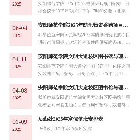
工程有限公司投标报价：28500元4、联系事
（编号：后勤采购2025-003）二、项目预算金
安阳师范学院2025年防汛物资采购项目招标、开
2025
项：­招标人：安阳师范学院地...
额：40000元三、计划工期：15日历天四、报名
标会议于2025年6月6日下午17时00分整（北京时
条件及投标文件的递交1、凡有意参加投标者，
间）在安阳师范学院后勤楼1楼物业中心办公室
请于2025年6月16日至6月19日，将投标PDF版本
安阳师范学院2025年防汛物资采购项目询价公告
准时召开。现就本次招标的中标结果公布如下：
06-04
文件发送至邮箱：aysfxyhqc@126.com。2、响应
项目名称：安阳师范学院2025年防汛物资采购项
我单位就安阳师范学院2025年防汛物资采购项目
2025
文件接收截止时间：2025年6月1...
目2、项目编号：后勤采购2025-0023、评审结
进行询价招标，欢迎符合条件的供应商参加。有
果：评标委员会综合各种因素，根据评审原则，
关本次招标的详细信息如下：一、采购项目名
本项目成交候选人如下：中标候选人：安阳军宝
安阳师范学院文明大道校区图书馆与理化楼之间安装围挡项目评标结果公示
称：安阳师范学院2025年防汛物资采购项目（编
04-11
商贸有限公司投标报价：48010元4、联系事项：
号：后勤采购2025-002）二、项目预算金额：
安阳师范学院文明大道校区图书馆与理化楼之间
2025
招标人：安阳师范学院地...
48982元三、计划工期：8日历天四、报名条件及
安装围挡项目招标、开标会议于2025年4月11日
投标文件的递交1、凡有意参加投标者，请于
上午10时00分整（北京时间）在安阳师范学院后
2025年6月4日至6月6日，将投标PDF版本文件发
安阳师范学院文明大道校区图书馆与理化楼之间安装围挡项目询价公告
勤楼4楼会议室准时召开。现就本次招标的中标
04-08
送至邮箱：aysfxyhqc@126.com。2、响应文件接
结果公布如下：1、项目名称：安阳师范学院文
我单位就安阳师范学院文明大道校区图书馆与理
2025
收截止时间：2025年6月6日17:...
明大道校区图书馆与理化楼之间安装围挡项目
化楼之间安装围挡项目进行询价招标，欢迎符合
2、项目编号：后勤采购2025-0013、评审结果：
条件的供应商参加。有关本次招标的详细信息如
评标委员会综合各种因素，根据评审原则，本项
后勤处2025年寒假值班安排表
下：一、采购项目名称：安阳师范学院文明大道
01-09
目成交候选人如下：中标候选人：河南景安市政
校区图书馆与理化楼之间安装围挡项目（编号：
后勤处2025年寒假值班安排
2025
工程有限公司投标报价：25...
后勤采购2025-001）二、项目预算金额：44800