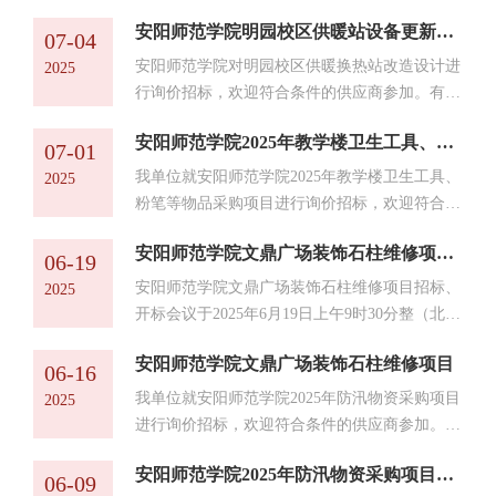
条件的供应商参加。一、项目名称：安阳师范学
安阳师范学院明园校区供暖站设备更新设计项目询价公告
院文明大道校区学生浴池项目二、项目地点：安
07-04
阳师范学院文明大道校区院内三、中标条件：管
安阳师范学院对明园校区供暖换热站改造设计进
2025
理费报价最高者中标四、工期：2025年8月31日
行询价招标，欢迎符合条件的供应商参加。有关
前具备开门营业条件五、承包期限：计划约五
本次招标的详细信息如下：一、采购项目名称：
年，合同终止期限界定至文明大道校区实质移交
安阳师范学院2025年教学楼卫生工具、粉笔等物品采购项目询价公告
安阳师范学院明园校区供暖站设备更新设计（编
07-01
为止。六、联系人及电话：王老师0372-2900328
号：后勤采购2025-006）二、项目预算金额：3
我单位就安阳师范学院2025年教学楼卫生工具、
2025
七、报名时间及方式：报...
万元。三、计划工期20日历天四、报名条件及投
粉笔等物品采购项目进行询价招标，欢迎符合条
标文件的递交1、凡有意参加投标者，请于2025
件的供应商参加。有关本次招标的详细信息如
年7月4日至2025年7月10日上午10:00前，将投标
安阳师范学院文鼎广场装饰石柱维修项目评标结果公示
下：一、采购项目名称：安阳师范学院2025年教
06-19
文件发送至邮箱：aysfxyhqc@126.com。2、响应
学楼卫生工具、粉笔等物品采购项目（编号：后
安阳师范学院文鼎广场装饰石柱维修项目招标、
2025
文件接收截止时间：202...
勤采购2025-004）二、项目预算金额：39765元
开标会议于2025年6月19日上午9时30分整（北京
三、计划工期：3日历天（接到甲方通知之日
时间）在安阳师范学院后勤楼303室准时召开。
起）四、报名条件及投标文件的递交1、凡有意
安阳师范学院文鼎广场装饰石柱维修项目
现就本次招标的中标结果公布如下：1、项目名
06-16
参加投标者，请于2025年7月1日至7月3日，将投
称：安阳师范学院文鼎广场装饰石柱维修项目
我单位就安阳师范学院2025年防汛物资采购项目
2025
标PDF版本文件发送至邮箱：a...
2、项目编号：后勤采购2025-0033、评审结果：
进行询价招标，欢迎符合条件的供应商参加。有
评标委员会综合各种因素，根据评审原则，本项
关本次招标的详细信息如下：一、采购项目名
目成交候选人如下：中标候选人：河南万春建筑
安阳师范学院2025年防汛物资采购项目评标结果公示
称：安阳师范学院文鼎广场装饰石柱维修项目
06-09