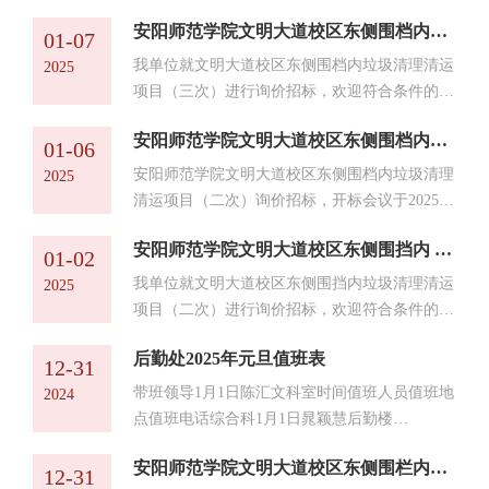
京时间）在安阳师范学院后勤楼一楼物业办公室
安阳师范学院文明大道校区东侧围档内垃圾清理清运项目（三次）询价公告
准时召开。现就本次招标的中标结果公布如下：
01-07
1、项目名称：安阳师范学院文明大道校区东侧
我单位就文明大道校区东侧围档内垃圾清理清运
2025
围档内垃圾清理清运项目（三次）2、项目编
项目（三次）进行询价招标，欢迎符合条件的供
号：后勤采购2024-0143、评审结果：评标委员
应商参加。有关本次招标的详细信息如下：一、
会综合各种因素，根据评审原则，本项目成交候
安阳师范学院文明大道校区东侧围档内垃圾清理清运项目（二次）流标公告
采购项目名称：安阳师范学院文明大道校区东侧
01-06
选人如下：中标候选人：河南天梦星建筑工程有
围档内垃圾清理清运项目（三次）（编号：后勤
安阳师范学院文明大道校区东侧围档内垃圾清理
2025
限公司 投标报价：23598....
采购2024—014）二、项目预算金额：47000元
清运项目（二次）询价招标，开标会议于2025年
（注：2024年项目资金未到位）三、计划工期：
1月6日下午16时召开。现就本次招标会议结果公
15个日历天四、报名条件及投标文件的递交1、
安阳师范学院文明大道校区东侧围挡内 垃圾清理清运项目（二次）询价公告
布如下：1、项目名称：安阳师范学院文明大道
01-02
凡有意参加投标者，请于2025年元月7日至元月9
校区东侧围档内垃圾清理清运项目（二次）（编
我单位就文明大道校区东侧围挡内垃圾清理清运
2025
日，将投标文件发送至邮...
号：后勤采购2024-014）2、评审结果：因本项
项目（二次）进行询价招标，欢迎符合条件的供
目投标不足三家，经评标小组讨论协商，本项目
应商参加。有关本次招标的详细信息如下：一、
按流标处理。3、联系事项：招标人：安阳师范
后勤处2025年元旦值班表
采购项目名称：安阳师范学院文明大道校区东侧
12-31
学院地址：安阳市文峰区弦歌大道436号联系
围挡内垃圾清理清运项目（二次）（编号：后勤
带班领导1月1日陈汇文科室时间值班人员值班地
2024
人：文老师联系电话：0372-...
采购2024—014）二、项目预算金额：47000元
点值班电话综合科1月1日晁颖慧后勤楼
（注：2024年项目资金未到位）三、计划工期：
2033300108能源管理科1月1日王宏福后勤楼
15个日历天四、报名条件及投标文件的递交1、
安阳师范学院文明大道校区东侧围栏内垃圾清理清运项目流标公告
2043300139物业服务中心1月1日贾合顺后勤楼
12-31