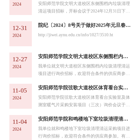
凡有意参加投标者，请于2025年元月2日至元月6
1012900125饮食服务中心1月1日刘守波饮食中心
安阳师范学院文明大道校区东侧围档内垃圾清理
2024
日，将投标文件发送至邮...
办公室 3300779工程管理科1月1日刘志超后勤楼
清运项目招标，开标会议于2024年12月31日下午
3033300078校医院1月1日胡张魁弦歌大道校区校
16时召开。现就本次招标会议结果公布如下：
医院2900120校医院1月1日刘敏弦歌大道校区校
院纪〔2024〕8号关于做好2025年元旦春节期间正风肃纪工作的通知
1、项目名称：安阳师范学院文明大道校区东侧
12-31
医院2900120校园绿化科1月1日王珂后勤楼
围档内垃圾清理清运项目（编号：后勤采购
http://jiwei.aynu.edu.cn/info/1027/3510.ht
2024
2073300169 人口与计划 生育管理科1月1日 ...
2024-014）2、评审结果：因本项目投标零家，
经评标小组讨论协商，本项目按流标处理。3、
联系事项：招标人：安阳师范学院地址：安阳市
安阳师范学院文明大道校区东侧围栏内垃圾清理清运项目招标公告
12-27
文峰区弦歌大道436号联系人：文老师联系电
我单位就文明大道校区东侧围档内垃圾清理清运
2024
话：0372-3300129各有关当事人对...
项目进行询价招标，欢迎符合条件的供应商参
加。有关本次招标的详细信息如下：一、采购项
安阳师范学院弦歌大道校区体育看台实验室及体测室暖气片采购安装项目（三次）结果公示
目名称：安阳师范学院文明大道校区东侧围档内
11-05
垃圾清理清运项目（编号：后勤采购2024—
安阳师范学院弦歌大道校区体育看台实验室及体
2024
014）二、项目预算金额：47000元（注：今年项
测室暖气片采购安装项目（三次）询价会议于
目资金未到位）三、计划工期：15个日历天四、
2024年11月04日17:00（北京时间）在安阳师范
报名条件及投标文件的递交1、凡有意参加投标
安阳师范学院和鸣楼地下室垃圾清理清运采购项目询价公告
学院后勤处会议室准时召开。现就本次招标的中
11-04
者，请于2024年12月27日至2024年12月31日，将
标结果公布如下：1、项目名称：安阳师范学院
我单位就和鸣楼地下室垃圾清理清运采购项目进
2024
投标文件发送至邮箱：aysfxy...
弦歌大道校区体育看台实验室及体测室暖气片采
行询价招标，欢迎符合条件的供应商参加。有关