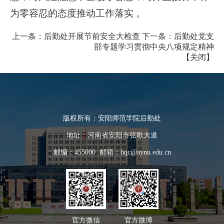
为零容忍的态度推动工作落实 。
上一条：
后勤处开展节前安全大检查
下一条：
后勤处党支
部专题学习贯彻中央八项规定精神
【
关闭
】
版权所有：安阳师范学院后勤处
地址：河南省安阳市弦歌大道
邮编：455000 邮箱：hqc@aynu.edu.cn
官方微信
官方微博